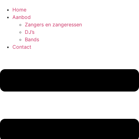
Home
Aanbod
Zangers en zangeressen
DJ’s
Bands
Contact