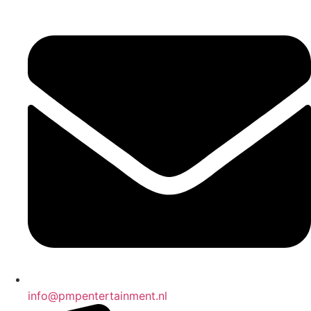
Ga
naar
de
inhoud
info@pmpentertainment.nl