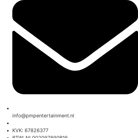
info@pmpentertainment.nl
KVK: 67826377
BTW: NL002097890B16